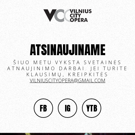
ATSINAUJINAME
ŠIUO METU VYKSTA SVETAINĖS
ATNAUJINIMO DARBAI. JEI TURITE
KLAUSIMŲ, KREIPKITĖS
VILNIUSCITYOPERA@GMAIL.COM
FB
IG
YTB