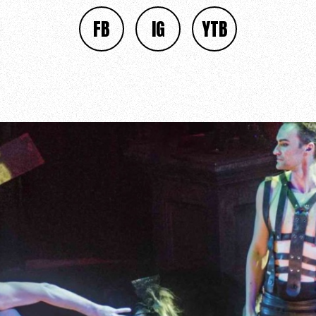
FB
IG
YTB