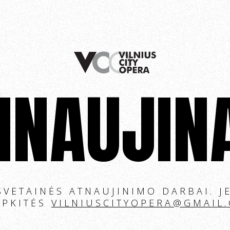
INAUJI
SVETAINĖS ATNAUJINIMO DARBAI. JE
IPKITĖS
VILNIUSCITYOPERA@GMAIL